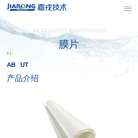
首页
FLAT SHEET MEMBRANES
膜片

关于嘉戎
01.

膜产品
AB
O
UT
产品介绍

成套设备

解决方案

专业服务