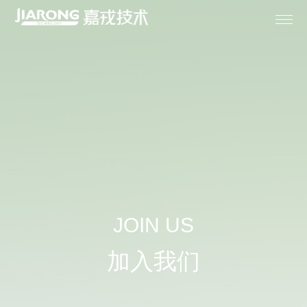
首页

关于嘉戎

膜产品

成套设备
JOIN US

解决方案
加入我们

专业服务