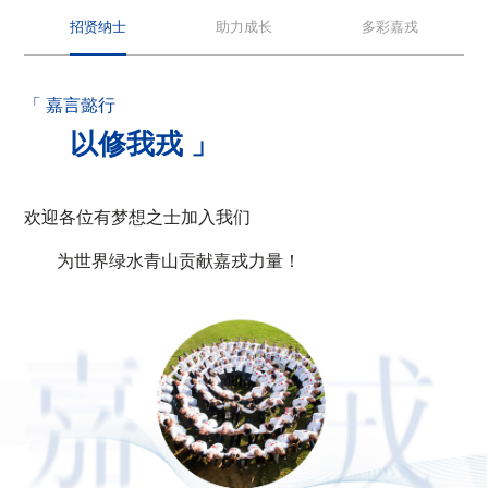
招贤纳士
助力成长
多彩嘉戎
「 嘉言懿行
以修我戎 」
欢迎各位有梦想之士加入我们
为世界绿水青山贡献嘉戎力量！