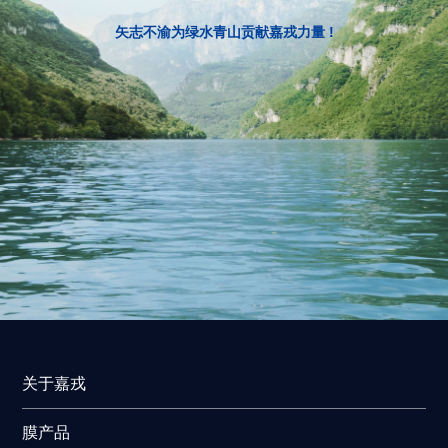
矢志不渝为绿水青山贡献嘉戎力量 !
关于嘉戎
膜产品