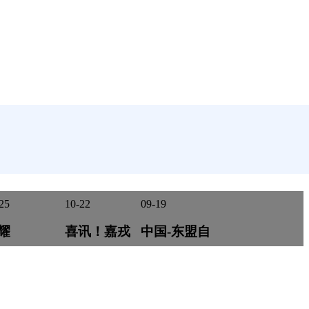
25
10-22
09-19
耀
喜讯！嘉戎
中国-东盟自
IETWATER
技术获评
贸协定升级绿
025，嘉戎
《中小企业
色贸易研修班
NISOL收获
数字化评测
到访嘉戎技术
满！
指标》三级
交流调研