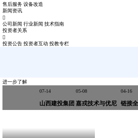
售后服务
设备改造
新闻资讯

公司新闻
行业新闻
技术指南
投资者关系

投资公告
投资者互动
投教专栏
只为世界更加清洁
MAKE THE WORLD CLEANER
进一步了解
07-14
05-08
04-16
山西建投集团
嘉戎技术与优尼
链接
莅临嘉戎考察
索亮相IFAT
探索新
交流，共探能
Munich 2026，
27届
碳管理合作新
特种膜技术闪耀
嘉戎
机遇
全球环保舞台
谋绿