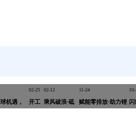
02-25
02-12
11-24
10-
全球机遇，
开工
乘风破浪·砥
赋能零排放·助力锂
闪
V
兴动能|第
启新
砺前行|嘉戎
产业｜嘉戎技术精
2
中国环博会
程 ·
技术年终总结
彩亮相工业废水零
U
技术与您共
笃行
暨年会晚宴圆
排放及中国锂产业
满
色发展
向未
满举行
发展大会